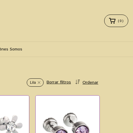
(
0
)
énes Somos
Borrar filtros
Ordenar
Lila