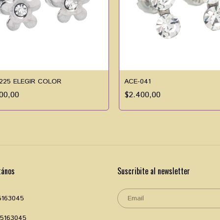
225 ELEGIR COLOR
ACE-041
00,00
$2.400,00
tános
Suscribite al newsletter
5163045
35163045