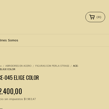
(
0
)
énes Somos
io
/
ABRIDORES EN ACERO
/
FIGURAS CON PERLA STRASS
/
ACE-
 ELIGE COLOR
E-045 ELIGE COLOR
2.400,00
cio sin impuestos
$1.983,47