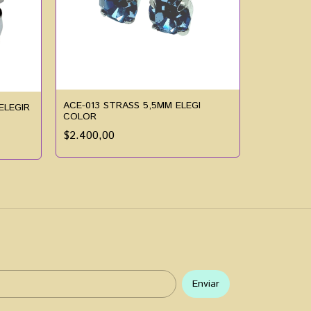
ACE-013 STRASS 5,5MM ELEGI
ELEGIR
COLOR
ACE-011 S
$2.400,00
$2.200,0