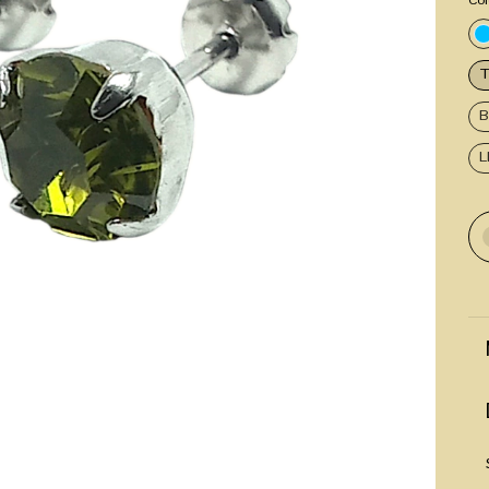
Col
T
B
L