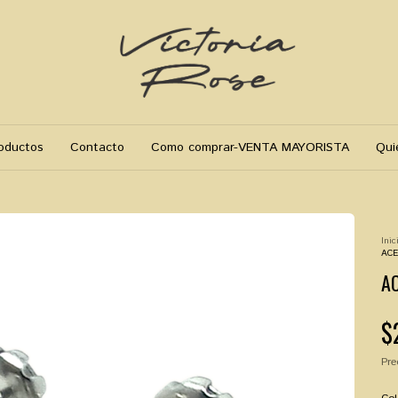
oductos
Contacto
Como comprar-VENTA MAYORISTA
Qui
Inic
ACE
AC
$
Pre