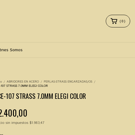
(
0
)
énes Somos
io
/
ABRIDORES EN ACERO
/
PERLAS-STRASS ENGARZADAS/OS
/
-107 STRASS 7.0MM ELEGI COLOR
E-107 STRASS 7.0MM ELEGI COLOR
2.400,00
cio sin impuestos
$1.983,47