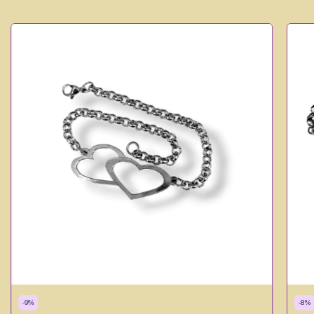
-
9
%
-
8
%