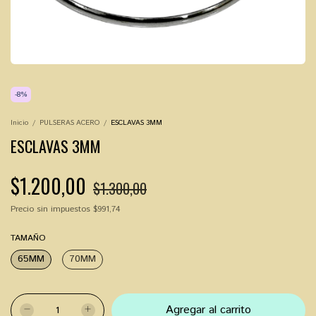
-
8
%
Inicio
/
PULSERAS ACERO
/
ESCLAVAS 3MM
ESCLAVAS 3MM
$1.200,00
$1.300,00
Precio sin impuestos
$991,74
TAMAÑO
65MM
70MM