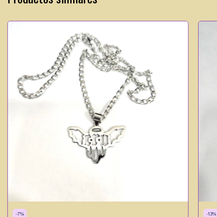
-
7
%
-
13
%