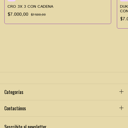
CRO 3X 3 CON CADENA
DUK
CON
$7.000,00
$7.500,00
$7.
Categorías
Contactános
Suscribite al newsletter