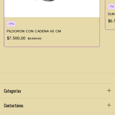
-
7
%
DUK
$6.
-
17
%
PILDORON CON CADENA 60 CM
$7.500,00
$9.000,00
Categorías
Contactános